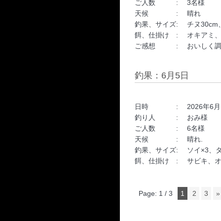
ご人数 : 3名様
天候 : 晴れ
釣果、サイズ: チヌ30cm、
餌、仕掛け : オキアミ
ご感想 : おいしく調
釣果：6月5日
日時 : 2026年6月5日 16
釣り人 : おみ様
ご人数 : 6名様
天候 : 晴れ.
釣果、サイズ: ソイ×3、タ
餌、仕掛け : サビキ、
Page: 1 / 3
1
2
3
»