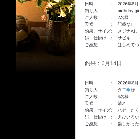
日時 : 2026年6月14日 
釣り人 : birthday gir
ご人数 : 2名様
天候 : 記載なし
釣果、サイズ: メジナ×1、
餌、仕掛け : サビキ
ご感想 : はじめてつれ
釣果：6月14日
日時 : 2026年6月14日 
釣り人 : タ二
様
ご人数 : 4名様
天候 : 晴れ
釣果、サイズ: ハゼ た
餌、仕掛け : えびいろ
ご感想 : 楽しかった