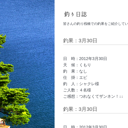
皆さんの釣り桟橋での釣果をご紹介して
釣果：3月30日
日 時：2012年3月30日
天 候：くもり
釣 果：なし
仕 掛：エビ
釣 人：シャクレ様
ご人数：４名様
ご感想：つれなくてザンネン！↓↓
釣果：3月30日
日 時：2012年3月30日