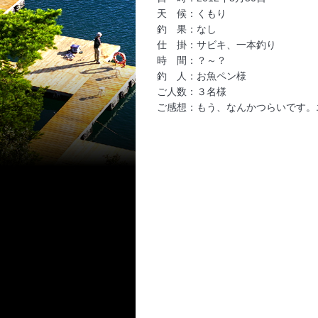
天 候：くもり
釣 果：なし
仕 掛：サビキ、一本釣り
時 間：？～？
釣 人：お魚ペン様
ご人数：３名様
ご感想：もう、なんかつらいです。