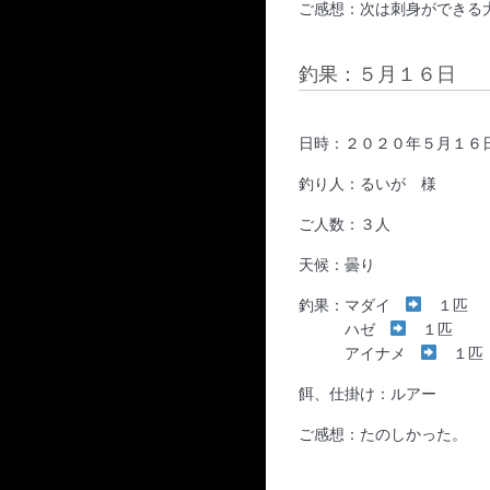
ご感想：次は刺身ができる
釣果：５月１６日
日時：２０２０年５月１６
釣り人：るいが 様
ご人数：３人
天候：曇り
釣果：マダイ
１匹
ハゼ
１匹
アイナメ
１匹
餌、仕掛け：ルアー
ご感想：たのしかった。