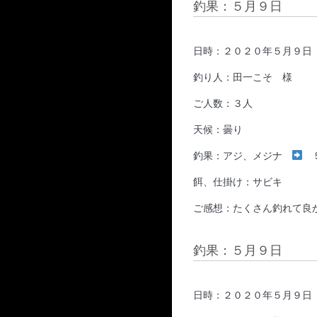
釣果：５月９日
日時：２０２０年５月９日
釣り人：田一こそ 様
ご人数：３人
天候：曇り
釣果：アジ、メジナ
餌、仕掛け：サビキ
ご感想：たくさん釣れて良
釣果：５月９日
日時：２０２０年５月９日