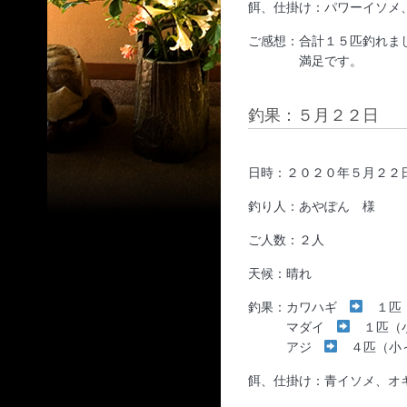
餌、仕掛け：パワーイソメ
ご感想：合計１５匹釣れま
満足です。
釣果：５月２２日
日時：２０２０年５月２２
釣り人：あやぽん 様
ご人数：２人
天候：晴れ
釣果：カワハギ
１匹
マダイ
１匹（
アジ
４匹（小
餌、仕掛け：青イソメ、オ