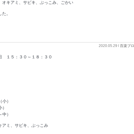
、オキアミ、サビキ、ぶっこみ、ごかい
した。
2020.05.29 l
百楽ブ
日 １５：３０～１８：３０
（小）
小）
～中）
キアミ、サビキ、ぶっこみ