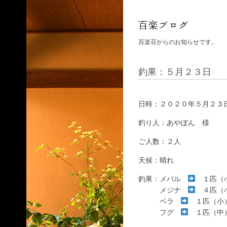
百楽荘からのお知らせです。
釣果：５月２３日
日時：２０２０年５月２３
釣り人：あやぽん 様
ご人数：２人
天候：晴れ
釣果：メバル
１匹（
メジナ
４匹（小
ベラ
１匹（小
フグ
１匹（中