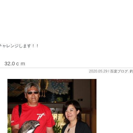
。
レンジします！！
32.0ｃｍ
2020.05.29 l
百楽ブログ
.