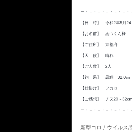
ー・－・－・－・－・－・
【日 時】 令和2年5月24日1
【お名前】 あつくん様
【ご住所】 京都府
【天 候】 晴れ
【ご人数】 2人
【釣 果】 黒鯛 32.0㎝
【仕掛け】 フカセ
【ご感想】 チヌ20～32c
ー・－・－・－・－・－・
新型コロナウイルス