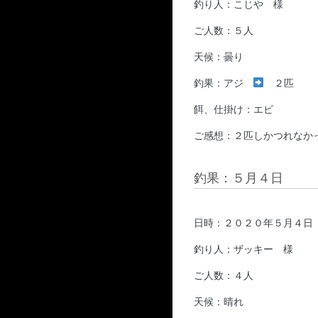
釣り人：こじや 様
ご人数：５人
天候：曇り
釣果：アジ
２匹
餌、仕掛け：エビ
ご感想：２匹しかつれなか
釣果：５月４日
日時：２０２０年５月４日
釣り人：ザッキー 様
ご人数：４人
天候：晴れ