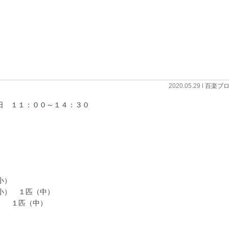
2020.05.29 l
百楽ブ
日 １１：００～１４：３０
小）
） １匹（中）
） １匹（中）
）