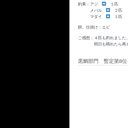
釣果：アジ
１匹
メバル
２匹
マダイ
１匹
餌、仕掛け：エビ
ご感想：４匹も釣れました
明日も晴れたら再チャ
黒鯛部門 暫定第8位 