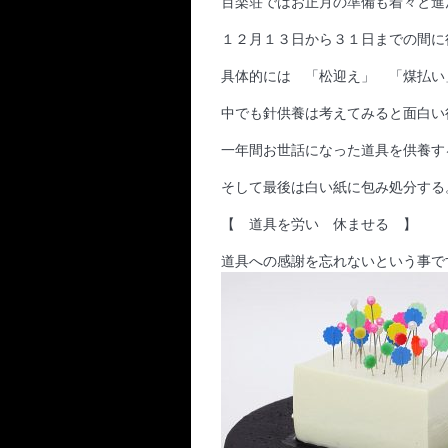
百楽荘ではお正月の準備も着々と進
１２月１３日から３１日までの間に
具体的には 「松迎え」 「煤払い
中でも針供養は考えてみると面白い
一年間お世話になった道具を供養す
そして最後は白い紙に包み処分する
【 道具を労い 休ませる 】
道具への感謝を忘れないという事で