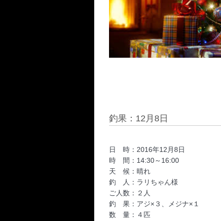
釣果：12月8日
日 時：2016年12月8日
時 間：14:30～16:00
天 候：晴れ
釣 人：ラリちゃん様
ご人数：２人
釣 果：アジ×３、メジナ×１
数 量：４匹