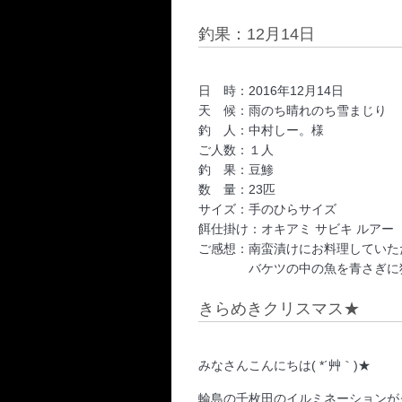
釣果：12月14日
日 時：2016年12月14日
天 候：雨のち晴れのち雪まじり
釣 人：中村しー。様
ご人数：１人
釣 果：豆鯵
数 量：23匹
サイズ：手のひらサイズ
餌仕掛け：オキアミ サビキ ルアー
ご感想：南蛮漬けにお料理していた
バケツの中の魚を青さぎに狙
きらめきクリスマス★
みなさんこんにちは( *´艸｀)★
輪島の千枚田のイルミネーションが