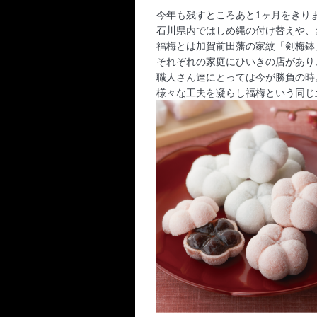
今年も残すところあと1ヶ月をきり
石川県内ではしめ縄の
付け替えや、
福
梅とは加賀前田藩の家紋「剣梅鉢
それぞれの家庭にひいきの店
があり
職人さん達に
とっては今が勝負の時
様々な工夫を凝らし福梅という同じ