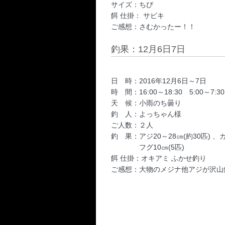
サイズ：ちび
餌 仕掛： サビキ
ご感想：さむかったー！！
釣果：12月6日7日
日 時：2016年12月6日～7日
時 間：16:00～18:30 5:00～7:30
天 候：小雨のち曇り
釣 人：よっちゃん様
ご人数：２人
釣 果：アジ20～28㎝(約30匹) 、カ
フグ10㎝(5匹)
餌 仕掛：オキアミ ふかせ釣り
ご感想：大物のメジナ他アジが沢山