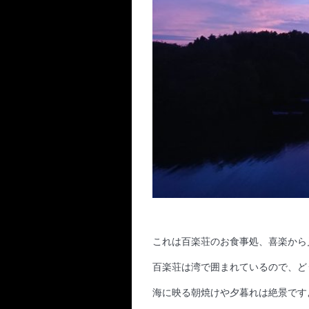
これは百楽荘のお食事処、喜楽から
百楽荘は湾で囲まれているので、ど
海に映る朝焼けや夕暮れは絶景ですよ(*