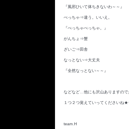
『風邪ひいて体ちきないわ～～』
べっちゃ⇒違う。いいえ。
『べっちゃべっちゃ。』
がんちょ⇒蟹
ざいご⇒田舎
なっとない⇒大丈夫
『全然なっとない～～』
などなど…他にも沢山ありますので是
１つ２つ覚えていってくださいね★
team.H