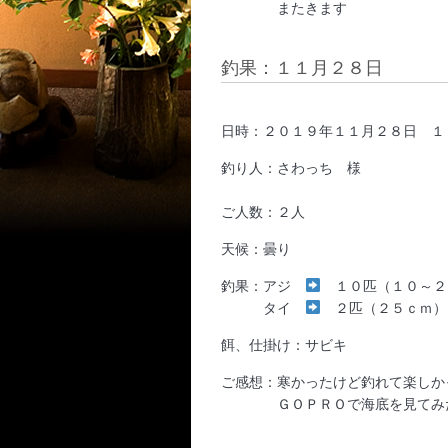
またきます
釣果：１１月２８日
日時：２０１９年１１月２８日 １
釣り人：さわっち 様
ご人数：２人
天候：曇り
釣果：アジ
１０匹（１０～２
タイ
２匹（２５ｃｍ）
餌、仕掛け：サビキ
ご感想：寒かったけど釣れて楽
ＧＯＰＲＯで海底を見てみたら