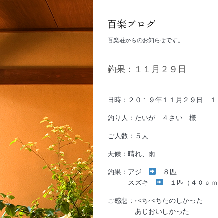
百楽荘からのお知らせです。
釣果：１１月２９日
日時：２０１９年１１月２９日 １
釣り人：たいが ４さい 様
ご人数：５人
天候：晴れ、雨
釣果：アジ
８匹
スズキ
１匹（４０ｃｍ
ご感想：ぺちぺちたのしかった
あじおいしかった