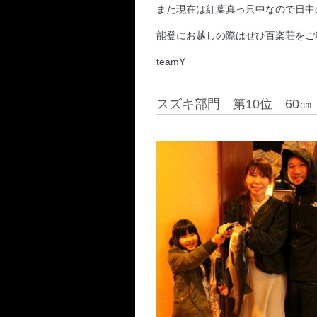
また現在は紅葉真っ只中なので日中
能登にお越しの際はぜひ百楽荘をご
teamY
スズキ部門 第10位 60㎝