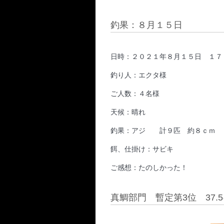
釣果：８月１５日
日時：２０２１年８月１５日 １７
釣り人：エクタ様
ご人数：４名様
天候：晴れ
釣果：アジ 計９匹 約８ｃｍ
餌、仕掛け：サビキ
ご感想：たのしかった！
真鯛部門 暫定第3位 37.