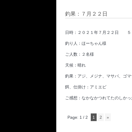
釣果：７月２２日
日時：２０２１年７月２２日 ５
釣り人：ほーちゃん様
ご人数：２名様
天候：晴れ
釣果：アジ、メジナ、マサバ、ゴ
餌、仕掛け：アミエビ
ご感想：なかなかつれてたのしかっ
Page: 1 / 2
1
2
»