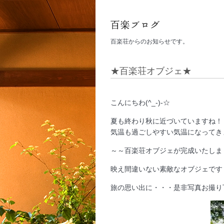
百楽荘からのお知らせです。
★百楽荘オブジェ★
こんにちわ(^_-)-☆
夏も終わり秋に近づいていますね！
気温も過ごしやすい気温になってき
～～百楽荘オブジェが完成いたしま
映え間違いない素敵なオブジェです
旅の思い出に・・・是非写真お撮り