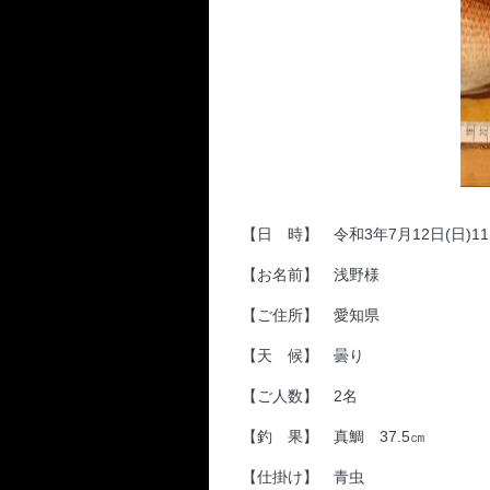
【日 時】 令和3年7月12日(日)11:0
【お名前】 浅野様
【ご住所】 愛知県
【天 候】 曇り
【ご人数】 2名
【釣 果】 真鯛 37.5㎝
【仕掛け】 青虫