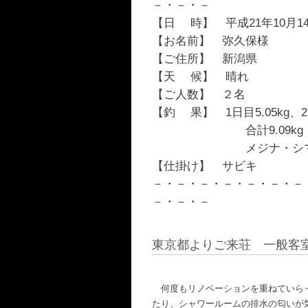
－・－・－
【日　 時】　平成21年10月14
【お名前】　弥久保様
【ご住所】　新潟県
【天　 候】　晴れ
【ご人数】　２名
【釣　 果】　1日目5.05kg、2日
　　　　　　　　合計9.09kg
　　　　　　　　メジナ・シ
【仕掛け】　サビキ
－・－・－・－・－・－・－
－・－・－
東京都よりご来荘 一般客室
何度もリノベーションを重ねていらっ
たり、シャワールームの排水の匂いが