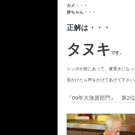
カメ・・・
赤ちゃん・・・
正解は・・・
タヌキ
です。
シッポが前にあって、箸置きになっ
見かけたら声をかけてあげて下さい
『09年大漁賞部門』 第2位 9.