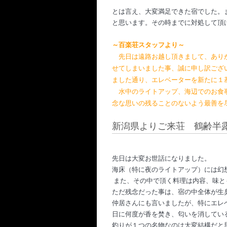
とは言え、大変満足できた宿でした。
と思います。その時までに対処して頂
～百楽荘スタッフより～
　先日は遠路お越し頂きまして、あり
せてしまいました事、誠に申し訳ござ
ました通り、エレベーターを新たに１
　水中のライトアップ、海辺でのお食
念な思いの残ることのないよう最善を
新潟県よりご来荘 鶴齢半露
先日は大変お世話になりました。
海床（特に夜のライトアップ）には幻
また、その中で頂く料理は内容、味と
ただ残念だった事は、宿の中全体が生
仲居さんにも言いましたが、特にエレ
日に何度が香を焚き、匂いを消してい
釣りが１つの名物なのは大変結構だと