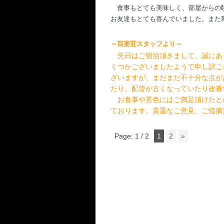
食事もとても美味しく、部屋からの眺
お友達もとても喜んでいました。また
～百楽荘スタッフより～
　先日はご宿泊頂きまして、誠にあ
くつかございましたようで申し訳ご
ざいますが、まだまだ不十分な点が
たり、配管が古くなっていたり改善
　お食事や景色にはご満足頂けたと
ております。貴重なご意見、ご指摘
Page: 1 / 2
1
2
»