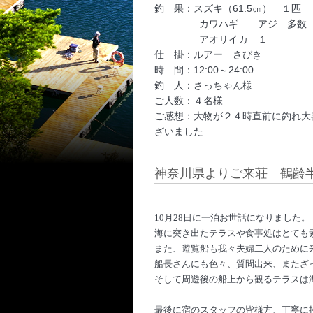
釣 果：スズキ（61.5㎝） １匹
カワハギ アジ 多数
アオリイカ １
仕 掛：ルアー さびき
時 間：12:00～24:00
釣 人：さっちゃん様
ご人数：４名様
ご感想：大物が２４時直前に釣れ大
ざいました
神奈川県よりご来荘 鶴齢半
10
月
28
日に一泊お世話になりました。
海に突き出たテラスや食事処はとても
また、遊覧船も我々夫婦二人のために
船長さんにも色々、質問出来、またざ
そして周遊後の船上から観るテラスは
最後に宿のスタッフの皆様方、丁寧に