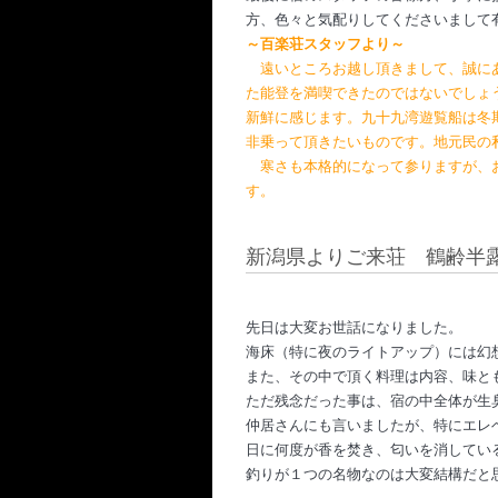
方、色々と気配りし
てくださいまして
～百楽荘スタッフより～
　遠いところお越し頂きまして、誠に
た能登を満喫できたのではないでしょ
新鮮に感じます。九十九湾遊覧船は冬
非乗って頂きたいものです。地元民の
　寒さも本格的になって参りますが、
す。
新潟県よりご来荘 鶴齢半露
先日は大変お世話になりました。
海床（特に夜のライトアップ）には幻
また、その中で頂く料理は内容、味と
ただ残念だった事は、宿の中全体が生
仲居さんにも言いましたが、特にエレ
日に何度が香を焚き、匂いを消してい
釣りが１つの名物なのは大変結構だと