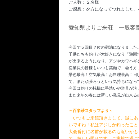
ご人数：２名様
ご感想：夕方になってつれました。
愛知県よりご来荘 一般客室
今回で５回目？位の宿泊になりました
子供たちも釣りが大好きになり「遊園
が出来るようになり、アジやカワハギ
従業員の皆様もいつも笑顔で、会う方
景色最高！空気最高！お料理最高！日
て、また頑
張ろうという気持ちになっ
今回は釣りの桟橋に手洗いや道具が洗
また来年の春には新しい発見が出来る
～百楽荘スタッフより～
　いつもご来館頂きまして、誠にあ
いですね！私はアジしか釣ったこと
大会番付に名前が載るのも近いかも
て、嬉しい限りです。ご家族で過ご