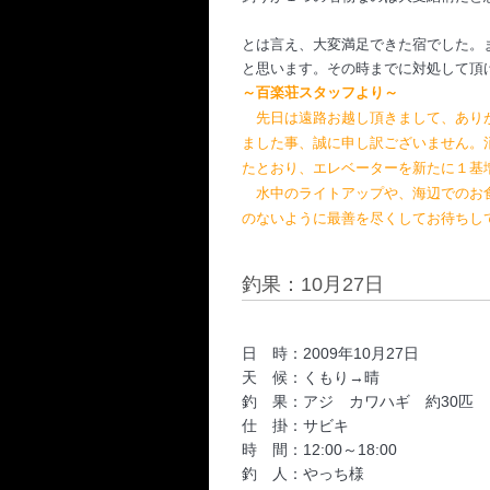
とは言え、大変満足できた宿でした。
と思います。その時までに対処して頂
～百楽荘スタッフより～
先日は遠路お越し頂きまして、あり
ました事、誠に申し訳ございません。
たとおり、エレベーターを新たに１基
水中のライトアップや、海辺でのお食
のないように最善を尽くしてお待ちし
釣果：10月27日
日 時：2009年10月27日
天 候：くもり→晴
釣 果：アジ カワハギ 約30匹
仕 掛：サビキ
時 間：12:00～18:00
釣 人：やっち様