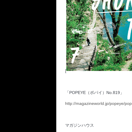
[
「POPEYE（ポパイ）No.819」
http://magazineworld.jp/popeye/po
マガジンハウス