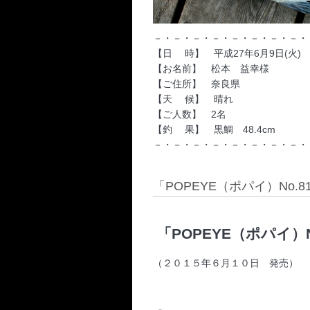
－・－・－・－・－・－・－・－・
【日　 時】　平成27年6月9日(火)
【お名前】　松本　益幸様
【ご住所】　奈良県
【天　 候】　晴れ
【ご人数】　2名
【釣　 果】　黒鯛　48.4
cm
－・－・－・－・－・－・－・－・
「POPEYE（ポパイ）No.8
 「POPEYE（ポパイ）N
（２０１５年６月１０日 発売）