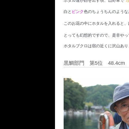
“
ホタル達が顔を出す頃、山野草で
白と
ピンク
色のちょうちんのようなお
このお花の中にホタルを入れると、
とっても幻想的ですので、是非やっ
ホタルブクロは宿の近くに沢山あり
黒鯛部門 第5位 48.4cm 