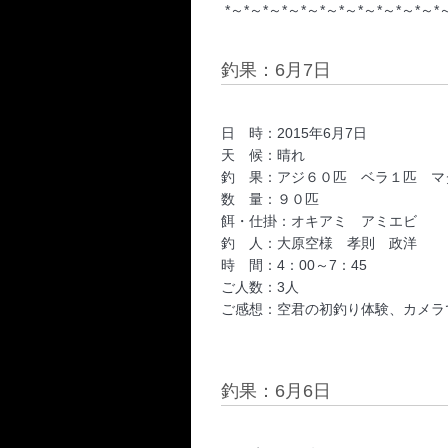
*～*～*～*～*～*～*～*～*～*～*～*
釣果：6月7日
日 時：2015年6月7日
天 候：晴れ
釣 果：アジ６０匹 ベラ１匹 
数 量：９０匹
餌・仕掛：オキアミ アミエビ
釣 人：大原空様 孝則 政洋
時 間：4：00～7：45
ご人数：3人
ご感想：空君の初釣り体験、カメラ
釣果：6月6日