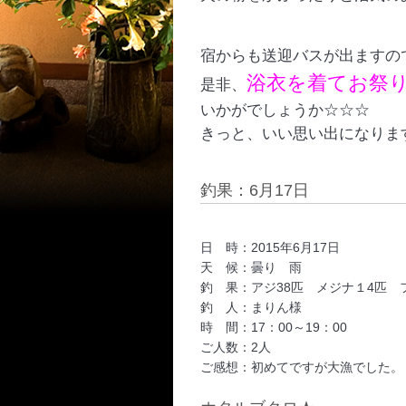
宿からも送迎バスが出ますの
浴衣を着てお祭
是非、
いかがでしょうか☆☆☆
きっと、いい思い出になりま
釣果：6月17日
日 時：2015年6月17日
天 候：曇り 雨
釣 果：アジ38匹 メジナ１4匹
釣 人：まりん様
時 間：17：00～19：00
ご人数：2人
ご感想：初めてですが大漁でした。