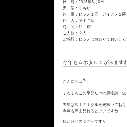
日 時：2015年6月6日
天 候：くもり
釣 果：ヒラメ１匹 アイナメ１匹
釣 人：あずさ様
時 間：11：00～
ご人数：２人
ご感想：ヒラメはお造りでおいしく
今年も☆ホタル☆が来ます
こんにちは
そろそろこの季節だけの風物詩、蛍
去年は沢山のホタルが光輝いており
今年も沢山見れるといいですね
短い時間のツアーですが、