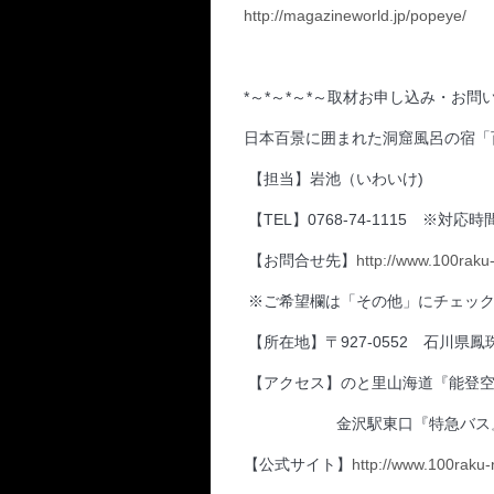
http://magazineworld.jp/popeye/
*～*～*～*～取材お申し込み・お問い
日本百景に囲まれた洞窟風呂の宿「
【担当】岩池（いわいけ)
【TEL】0768-74-1115 ※対応時
【お問合せ先】
http://www.100raku
※ご希望欄は「その他」にチェック
【所在地】〒927-0552 石川県鳳
【アクセス】のと里山海道『能登空
金沢駅東口『特急バス』
【公式サイト】
http://www.100raku-