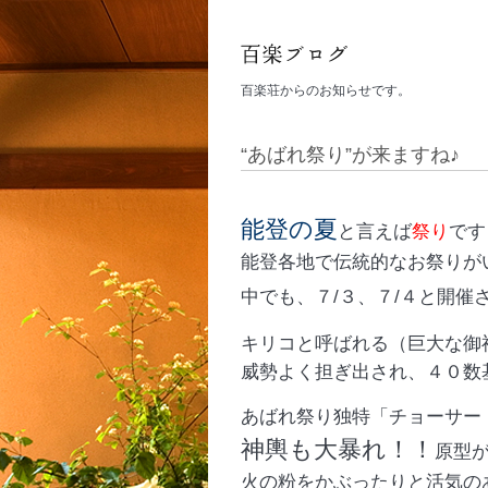
百楽荘からのお知らせです。
“あばれ祭り”が来ますね♪
能登の夏
と言えば
祭り
です
能登各地で伝統的なお祭りが
中でも、７/３、７/４と開催
キリコと呼ばれる（巨大な御
威勢よく担ぎ出され、４０数
あばれ祭り独特「チョーサー
神輿も大暴れ！！
原型
火の粉をかぶったりと活気の