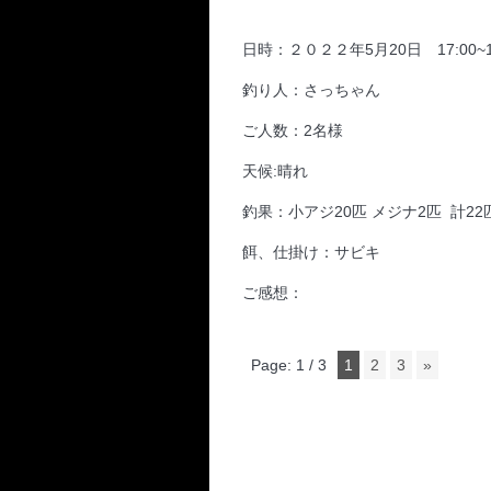
日時：２０２２年5月20日 17:00~1
釣り人：さっちゃん
ご人数：2名様
天候:晴れ
釣果：小アジ20匹 メジナ2匹 計22
餌、仕掛け：サビキ
ご感想：
Page: 1 / 3
1
2
3
»