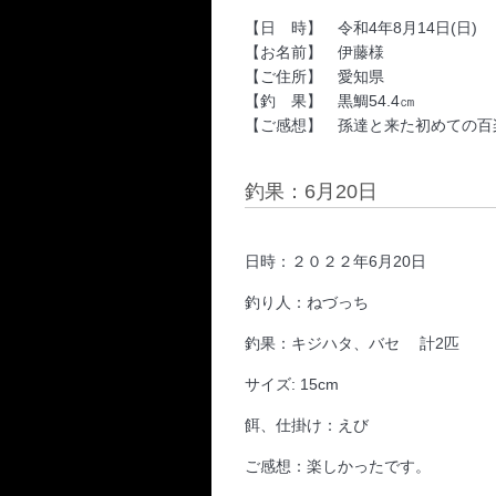
【日 時】 令和4年8月14日(日)
【お名前】 伊藤様
【ご住所】 愛知県
【釣 果】 黒鯛54.4㎝
【ご感想】 孫達と来た初めての百
釣果：6月20日
日時：２０２２年6月20日
釣り人：ねづっち
釣果：キジハタ、バセ 計2匹
サイズ: 15cm
餌、仕掛け：えび
ご感想：楽しかったです。