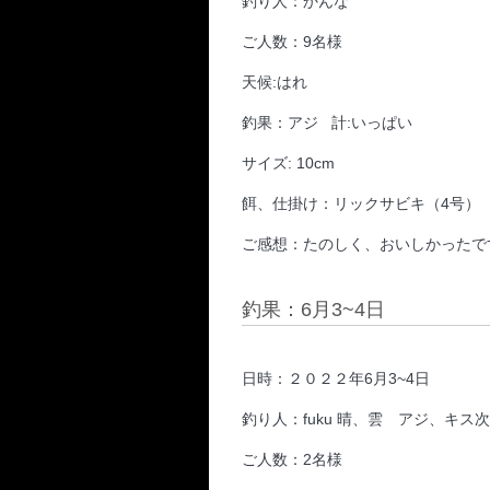
釣り人：かんな
ご人数：9名様
天候:はれ
釣果：アジ 計:いっぱい
サイズ: 10cm
餌、仕掛け：リックサビキ（4号）
ご感想：たのしく、おいしかったで
釣果：6月3~4日
日時：２０２２年6月3~4日
釣り人：fuku 晴、雲 アジ、キス
ご人数：2名様