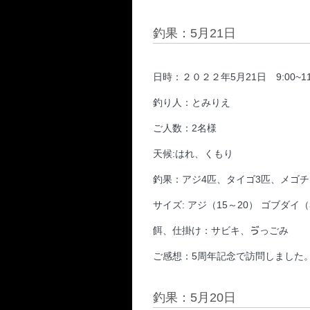
釣果：5月21日
日時：２０２２年5月21日 9:00~11:0
釣り人：とみりえ
ご人数：2名様
天候:はれ、くもり
釣果：アジ4匹、タイゴ3匹、メゴチ
サイズ: アジ（15～20） ゴブダイ（
餌、仕掛け：サビキ、ゔっごみ
ご感想：5周年記念で訪問しました
釣果：5月20日