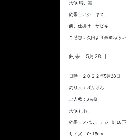
天候:晴、雲
釣果：アジ、キス
餌、仕掛け：サビキ
ご感想：次回より黒鯛ねらい
釣果：5月28日
日時：２０２２年5月28日
釣り人：げんげん
ご人数：3名様
天候:はれ
釣果：メバル、アジ 計15匹
サイズ: 10~15cm