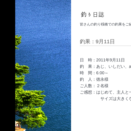
皆さんの釣り桟橋での釣果をご
釣果：9月11日
日 時：2011年9月11日
釣 果：あじ、いしだい、
時 間：6:00～
釣 人：徳永様
ご人数：２名様
ご感想：はじめて、主人と
サイズは大きくないで