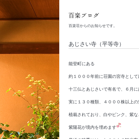
百楽荘からのお知らせです。
あじさい寺（平等寺）
能登町にある
約１０００年前に荘園の宮寺として
十三仏とあじさいで有名で、６月に
実に１３０種類、４０００株以上の
植栽されており、白やピンク、紫な
紫陽花が境内を埋めます