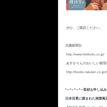
ぜひ、ご購読ください。
北國新聞社
http://www.hokkoku.co.jp/
あすかりんのおいしい能登
http://books.rakuten.co.jp/
*～*～*～*～取材お申し込み
日本百景に囲まれた洞窟風