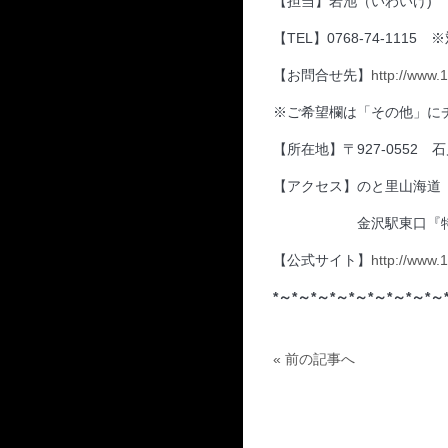
【担当】岩池（いわいけ)
【TEL】0768-74-1115
【お問合せ先】
http://www.
※ご希望欄は「その他」に
【所在地】〒927-0552 
【アクセス】のと里山海道
金沢駅東口『特急
【公式サイト】
http://www.
*～*～*～*～*～*～*～*～*～
« 前の記事へ