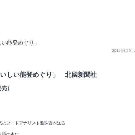
しい能登めぐり」
2015.03.26 l
いしい能登めぐり」　北國新聞社
発売）
気のフードアナリスト雅珠香が送る
２弾の本に