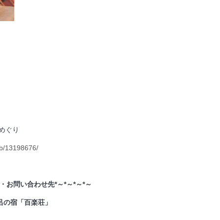
めぐり
rb/13198676/
・お問い合わせ先*～*～*～*～
呂の宿「百楽荘」