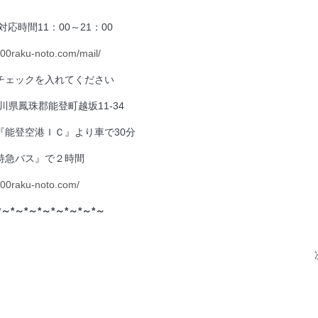
 ※対応時間11：00～21：00
100raku-noto.com/mail/
チェックを入れてください
石川県鳳珠郡能登町越坂11-34
『能登空港ＩＣ』より車で30分
バス』で２時間
100raku-noto.com/
*～*～*～*～*～*～*～*～