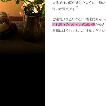
まるで桶の底が抜けたように、勢い
迫力が満点です
ご注意頂きたいのは、桶滝に向かう
すれ違うのもやっとの細い道
が続き
運転にはくれぐれもご注意ください