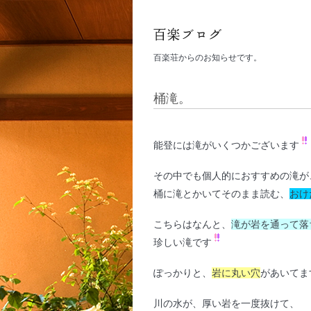
百楽荘からのお知らせです。
桶滝。
能登には滝がいくつかございます
その中でも個人的におすすめの滝が
桶に滝とかいてそのまま読む、
おけ
こちらはなんと、
滝が岩を通って落
珍しい滝です
ぽっかりと、
岩に丸い穴
があいてま
川の水が、厚い岩を一度抜けて、