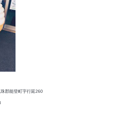
。
県鳳珠郡能登町字行延260
8