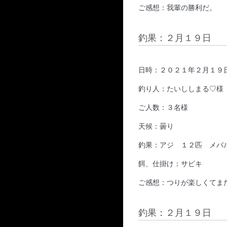
ご感想：我輩の勝利だ。
釣果：２月１９日
日時：２０２１年２月１９
釣り人：たいししまる♡様
ご人数：３名様
天候：曇り
釣果：アジ １２匹 メバ
餌、仕掛け：サビキ
ご感想：つりが楽しくてま
釣果：２月１９日