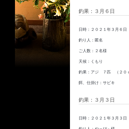
釣果：３月６日
日時：２０２１年３月６日
釣り人：匿名
ご人数：２名様
天候：くもり
釣果：アジ ７匹 （２０
餌、仕掛け：サビキ
釣果：３月３日
日時：２０２１年３月３日
釣り人：やっぴ～様