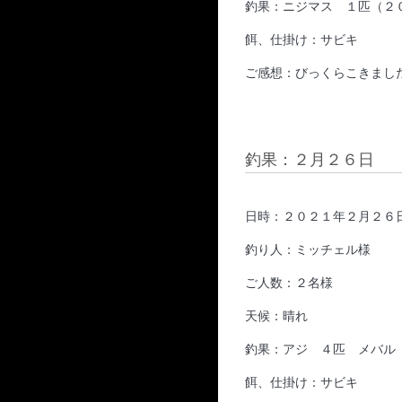
釣果：ニジマス １匹（２
餌、仕掛け：サビキ
ご感想：びっくらこきまし
釣果：２月２６日
日時：２０２１年２月２６
釣り人：ミッチェル様
ご人数：２名様
天候：晴れ
釣果：アジ ４匹 メバル
餌、仕掛け：サビキ