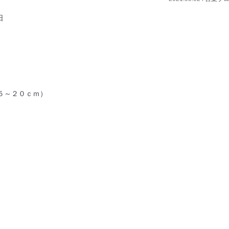
日
５～２０ｃｍ）