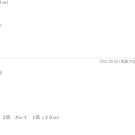
０㎝）
た
2021.05.02 l
百楽ブ
日
 ２匹 カレイ １匹（２０㎝）