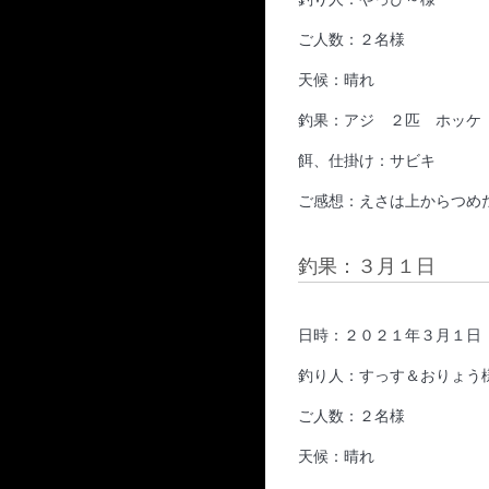
ご人数：２名様
天候：晴れ
釣果：アジ ２匹 ホッケ
餌、仕掛け：サビキ
ご感想：えさは上からつめ
釣果：３月１日
日時：２０２１年３月１日
釣り人：すっす＆おりょう
ご人数：２名様
天候：晴れ