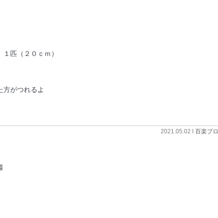
 １匹（２０ｃｍ）
た方がつれるよ
2021.05.02 l
百楽ブ
様