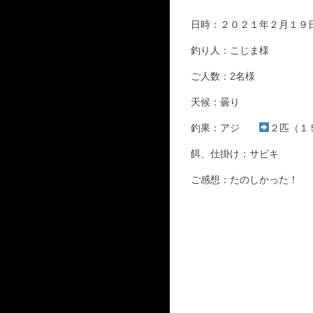
日時：２０２１年２月１９
釣り人：こじま様
ご人数：2名様
天候：曇り
釣果：アジ
２匹（１
餌、仕掛け：サビキ
ご感想：たのしかった！