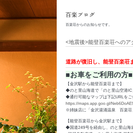
百楽荘からのお知らせです。
<地震後>能登百楽荘へのア
道路が復旧し、能登百楽荘
■お車をご利用の方■
【金沢駅から能登百楽荘まで】
◆のと里山海道で「のと里山空港IC
◆通行可能なマップは下記URLを
https://maps.app.goo.gl/Neb6DoAE9
※姉妹店に「金沢湯涌温泉 百楽荘
【能登百楽荘から金沢駅まで】
◆国道249号を経由し、のと里山海