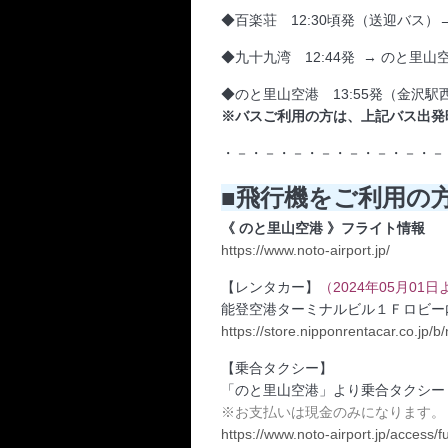
◆百楽荘 12:30頃発（送迎バス）
◆九十九湾 12:44発 → のと里山空
◆のと里山空港 13:55発（金沢駅西
※バスご利用の方は、上記バス出発
・－・－・－・－・－・－・－・－
■飛行機をご利用の方
《 のと里山空港 》フライト情報
https://www.noto-airport.jp/
【レンタカー】
（2024年05月01
能登空港ターミナルビル１Ｆロビー
https://store.nipponrentacar.co.j
【乗合タクシー】
「のと里山空港」より乗合タクシー
※お支払いは現金のみになります。
https://www.noto-airport.jp/access/f