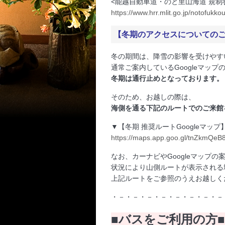
<能越自動車道・のと里山海道 規制
https://www.hrr.mlit.go.jp/notofuk
【冬期のアクセスについての
冬の期間は、降雪の影響を受けやす
通常ご案内しているGoogleマッ
冬期は通行止めとなっております。
そのため、お越しの際は、
海側を通る下記のルートでのご来館
▼【冬期 推奨ルートGoogleマップ
https://maps.app.goo.gl/tnZkmQeB
なお、カーナビやGoogleマップの
状況により山側ルートが表示される
上記ルートをご参照のうえお越しく
・－・－・－・－・－・－・－・－
■バスをご利用の方■