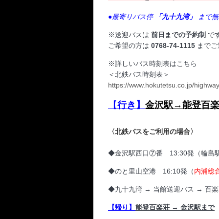
●最寄りバス停 
「九十九湾」
 まで
※送迎バスは
前日までの予約制
で
ご希望の方は
0768-74-1115
までご
※詳しいバス時刻表はこちら
＜北鉄バス時刻表＞
https://www.hokutetsu.co.jp/highw
【
行き】
金沢駅→能登百
〈北鉄バスをご利用の場合〉
◆金沢駅西口⑦番 13:30発（輪島駅
◆のと里山空港 16:10発（
内浦総
◆九十九湾 → 当館送迎バス → 百楽
【帰り】
能登百楽荘 → 金沢駅まで