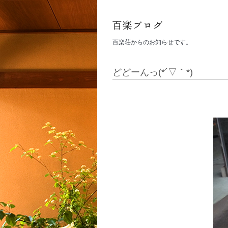
百楽荘からのお知らせです。
どどーんっ(*´▽｀*)