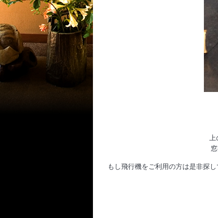
上
窓
もし飛行機をご利用の方は是非探し