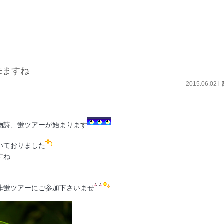
来ますね
2015.06.02 l
物詩、蛍ツアーが始まります
いておりました
すね
非蛍ツアーにご参加下さいませ