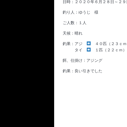
日時：２０２０年６月２８日～２９
釣り人：ゆうじ 様
ご人数：１人
天候：晴れ
釣果：アジ
４０匹（２３ｃｍ
タイ
１匹（２２ｃｍ）
餌、仕掛け：アジング
釣果：良い引きでした