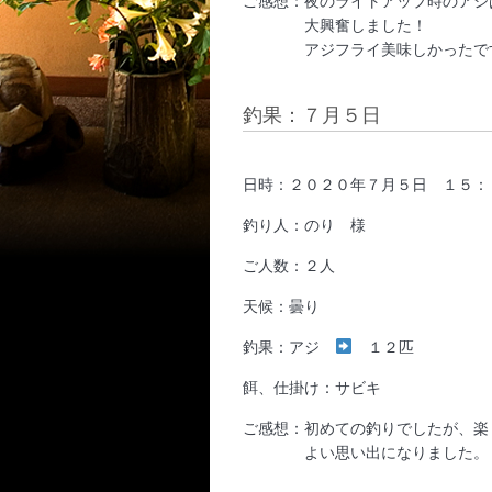
ご感想：夜のライトアップ時のアジ
大興奮しました！
アジフライ美味しかったで
釣果：７月５日
日時：２０２０年７月５日 １５：
釣り人：のり 様
ご人数：２人
天候：曇り
釣果：アジ
１２匹
餌、仕掛け：サビキ
ご感想：初めての釣りでしたが、楽
よい思い出になりました。