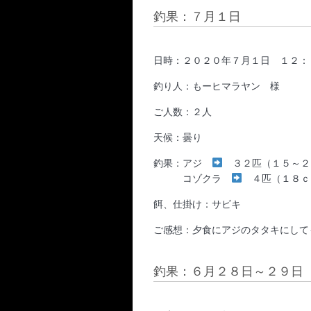
釣果：７月１日
日時：２０２０年７月１日 １２：
釣り人：もーヒマラヤン 様
ご人数：２人
天候：曇り
釣果：アジ
３２匹（１５～２
コゾクラ
４匹（１８ｃ
餌、仕掛け：サビキ
ご感想：夕食にアジのタタキにして
釣果：６月２８日～２９日