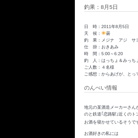
釣果：8月5日
日 時：2011年8月5日
天 候：
曇
釣 果：メジナ アジ サ
仕 掛：おきあみ
時 間：5:00～6:20
釣 人：はっちょ＆みっち
ご人数：４名様
ご感想：からあげが、とっ
のんべい情報
地元の某酒造メーカーさん
のと鉄道｢恋路駅｣近くのト
お酒を寝かせているそうで
お酒好きの私には