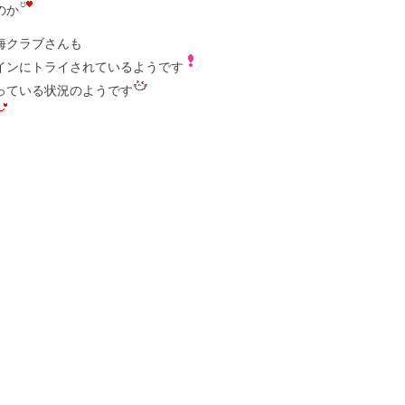
のか
海クラブさんも
インにトライされているようです
っている状況のようです