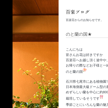
百楽荘からのお知らせです。
のと蘭の国★
こんにちは
皆さんお花は好きですか
百楽荘へお越し頂く途中や
お帰りの際などお子様と一
のと蘭の国
石川県七尾市にある植物園
日本海側最大級ドーム型の
めずらしい蘭を中心に約800
栽培しているそうです
季節ごとにいろんな蘭の魅