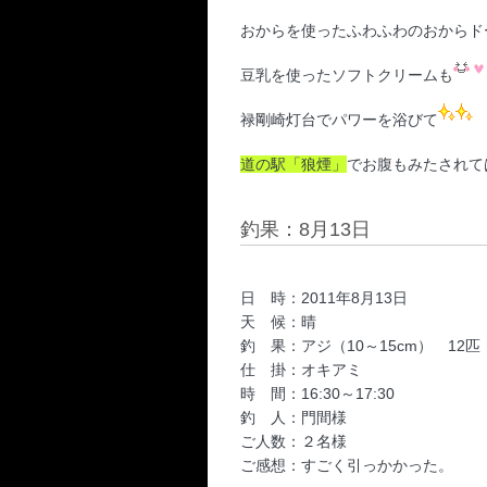
おからを使ったふわふわの
おからド
豆乳を使った
ソフトクリーム
も
禄剛崎灯台でパワーを浴びて
道の駅「狼煙」
でお腹もみたされて
釣果：8月13日
日 時：2011年8月13日
天 候：晴
釣 果：アジ（10～15cm） 12匹
仕 掛：オキアミ
時 間：16:30～17:30
釣 人：門間様
ご人数：２名様
ご感想：すごく引っかかった。