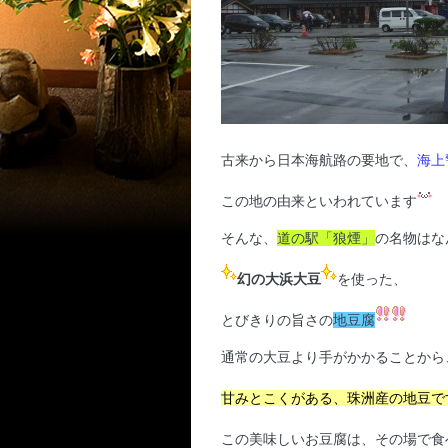
古来から日本海航路の要地で
、
海上
この地の由来といわれています
そんな、
道の駅「狼煙」
の名物はな
幻の大浜大豆
を使った、
とびきりの旨さの
地豆腐
通常の大豆より手がかかることから
甘みとこくがある、珠洲産の地豆で
この美味しいお豆腐は、その場で食