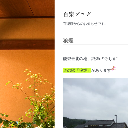
百楽荘からのお知らせです。
狼煙
能登最北の地、狼煙(のろし)に
道の駅「狼煙」
があります