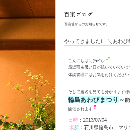
百楽荘からのお知らせです。
やってきました! ＼あわび
こんにちは＼(^o^)／
最近雨＆暑い日が続いていていま
体調管理にはお気を付けください
そして題名を見ても分かります様
輪島あわびまつり
～
能
開催されます
日
時
：2013/07/04
場
所
：石川県輪島市　マリ