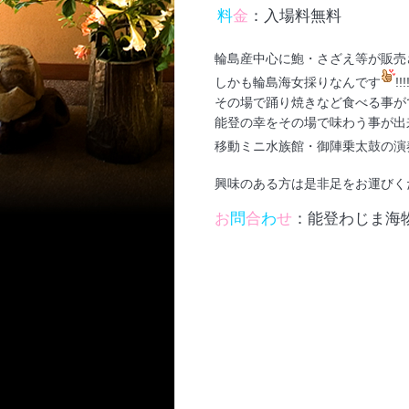
料
金
：入場料無料
輪島産中心に鮑・さざえ等が販売
しかも輪島海女採りなんです
!!!
その場で踊り焼きなど食べる事が
能登の幸をその場で味わう事が出
移動ミニ水族館・御陣乗太鼓の演
興味のある方は是非足をお運びく
お
問
合
わ
せ
：能登わじま海物語