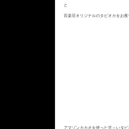
と
百楽荘オリジナルのタピオカをお夜
アマゾンカカオを使った甘～いタピ