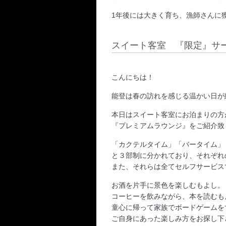
1年後には大きく育ち、漁師さんに
スイート客室 『限定』サ
こんにちは！
能登は春の訪れを感じる温かい日が
本日はスイート客室にお泊まりの方
『プレミアムラウンジ』をご紹介致
「カクテルタイム」「バータイム」
と３部制に分かれており、それぞれ
また、それらは全てセルフサービス
お酒を片手に景色を楽しむもよし。
コーヒーを飲みながら、本を読むも
童心に帰って家族でボードゲームを
ご自身にあった楽しみ方をお探し下