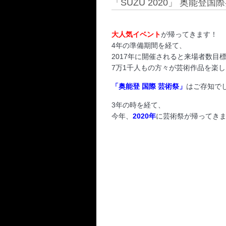
「SUZU 2020」 奥能登国際
大人気イベント
が帰ってきます！
4年の準備期間を経て、
2017年に開催されると来場者数目
7万1千人もの方々が芸術作品を楽
「奥能登 国際 芸術祭」
はご存知でし
3年の時を経て、
今年、
2020年
に芸術祭が帰ってき