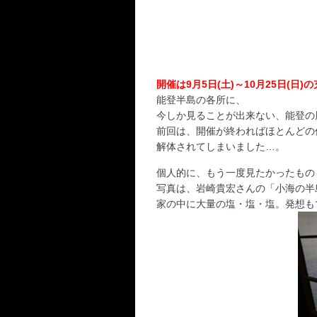
開催は9月5日(土)～10月25日(日)の
能登半島の各所に、
今しか見ることが出来ない、能登の
前回は、開催が終わればほとんどの
解体されてしまいました…。
個人的に、もう一度見たかったもの
写真は、岩崎貴宏さんの「小海の半
家の中に大量の塩・塩・塩。発想も